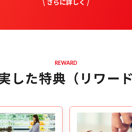
\
さらに詳しく
/
REWARD
実した特典（リワー