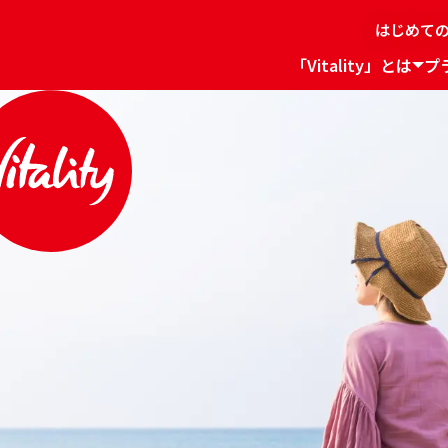
はじめて
「Vitality」とは
プ