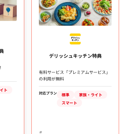
Vitalit
デリッシュキッチン特典
ガーミン特典
ラブルデバイ
有料サービス「プレミアムサービス」
と、最大18,00
の利用が無料
獲得
対応プラン
標
対応プラン
標準
家族・ライト
スマート
アクティブチ