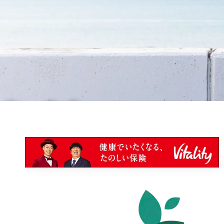
04
04