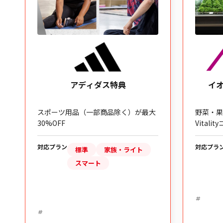
アディダス特典
イオンヘルシー
ポーツ用品（一部商品除く）が最大
野菜・果物の購入で最大
%OFF
Vitalityコイン獲得
応プラン
対応プラン
標準
家族・ライト
標準
スマート