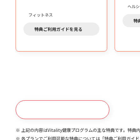
ヘルシーフード
フィットネス
特典ご利用ガイド
特典ご利用ガイドを見る
特典（リワード）はこちら
上記の内容はVitality健康プログラムの主な特典です
各プランでご利用可能な特典については「特典ご利用ガイド