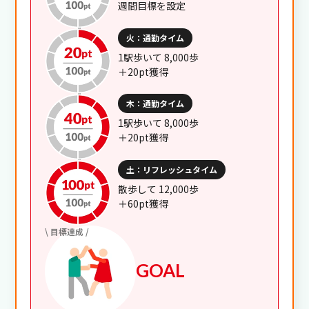
週間目標を設定
特典（リワード）を楽しむ
03
火：通勤タイム
モチベーションアップにつながる特典をご用意していま
1駅歩いて
8,000歩
す。
＋20pt獲得
ステータス・ポイント
の仕組み
木：通勤タイム
特典（リワード）
1駅歩いて
8,000歩
＋20pt獲得
土：リフレッシュタイム
散歩して
12,000歩
＋60pt獲得
\
目標達成
/
GOAL