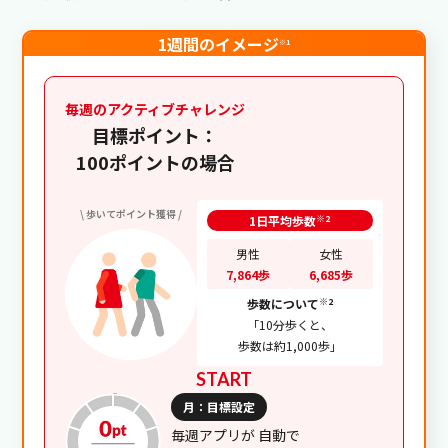
Vitalityアプリ等でオンラインチェックを実施したり、健
康診断の結果をアップロードすることでポイントを獲得
1週間のイメージ
※1
できます。
毎週のアクティブチャレンジ
目標ポイント：
オンライン
Vitality
予防
チェック
健康診断
100ポイントの場合
\
歩いてポイント獲得
/
※2
1日平均歩数
健康状態を改善する
02
男性
女性
7,864歩
6,685歩
いつもより少し多く歩くことを心がけるなど、日常生活
のちょっとした取組みがポイント獲得につながります。
※2
歩数について
「10分歩くと、
歩数は約1,000歩」
START
運動
月：目標設定
毎週アプリが
自動で