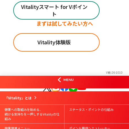
Vitalityスマート for Vポイン
ト
まずは試してみたい方へ
Vitality体験版
V戦-26-1010
オフィシャルSNS
MENU
はじめての方
Vitality会員の方
資料請求
お問合せ
「Vitality」とは
Vitalityスマート
お申込み
Vitality体験版
お申込み
健康への取組みを始める、
ステータス・ポイントの仕組み
続ける気持ちを一押しするVitalityの仕
組み
健康増進メニュー
ポイント獲得シミュレーター