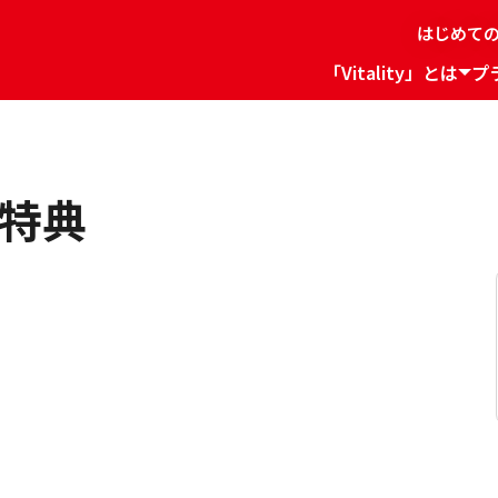
はじめて
「Vitality」とは
プ
特典