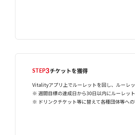
3
チケットを獲得
STEP
Vitalityアプリ上でルーレットを回し、ル
※ 週間目標の達成日から30日以内にルーレッ
※ ドリンクチケット等に替えて各種団体等へ