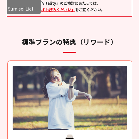
「Vitality」のご検討にあたっては、
健康への取組みをサポートする3つのステップ
Sumisei Lief
「必ずお読みください」
をご覧ください。
健康状態を把握する
01
Vitalityアプリ等でオンラインチェックを実施したり、健
標準プランの特典（リワード）
康診断の結果をアップロードすることでポイントを獲得
できます。
オンライン
Vitality
予防
チェック
健康診断
健康状態を改善する
02
いつもより少し多く歩くことを心がけるなど、日常生活
のちょっとした取組みがポイント獲得につながります。