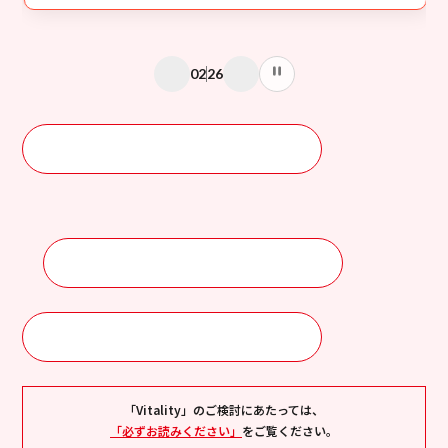
率は30％
となります。
すでにVitality健康プログラムを締結いただいている場合は、記
載の内容と異なることがあります。
02
26
健康増進への取組みによっては保険料が割増になり、Vitality健
康プログラムを利用しない場合の保険料を超過することがあり
ます。なお、割引率の上限は30％、割増率の上限は10％です。
ドルつみ Vitality
は保険料の割引・割増の対象外です。
特典（リワード）はこちら
保険料の判定について
ご加入方法はこちら
よくあるご質問はこちら
「Vitality」のご検討にあたっては、
「必ずお読みください」
をご覧ください。