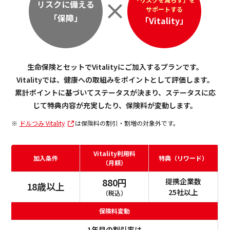
リスクに備える
サポートする
「保障」
「Vitality」
生命保険とセットでVitalityにご加入するプランです。
Vitalityでは、健康への取組みをポイントとして評価します。
累計ポイントに基づいてステータスが決まり、ステータスに応
じて特典内容が充実したり、保険料が変動します。
ドルつみ Vitality
は保険料の割引・割増の対象外です。
Vitality利用料
加入条件
特典（リワード）
（月額）
880円
提携企業数
18歳以上
25社以上
（税込）
保険料変動
1年目の割引率は