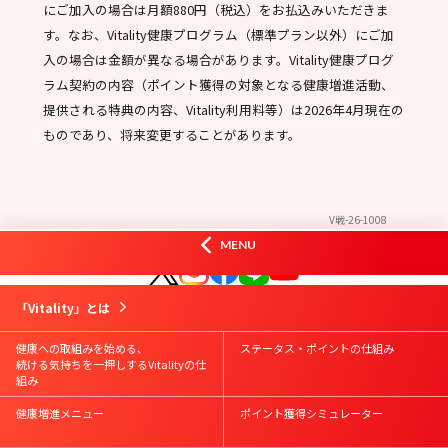
にご加入の場合は月額880円（税込）をお払込みいただきま
す。なお、Vitality健康プログラム（標準プラン以外）にご加
入の場合は金額が異なる場合があります。Vitality健康プログ
ラム契約の内容（ポイント獲得の対象となる健康増進活動、
提供される特典の内容、Vitality利用料等）は2026年4月現在の
ものであり、将来変更することがあります。
V戦-26-1008
オフィシャルSNS
MENU
はじめての方
Vitality会員の方
資料請求
お問合せ
「Vitality」とは
Vitalityスマート
お申込み
Vitality体験版
お申込み
健康への取組みを始める、
ステータス・ポイントの仕組み
続ける気持ちを一押しするVitalityの仕
組み
健康増進メニュー
ポイント獲得シミュレーター