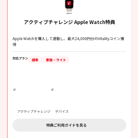
アクティブチャレンジ Apple Watch特典
運動
Apple Watchを購入して運動し、最大24,000円分のVitalityコイン獲
得
特典（リワード）を楽しむ
03
対応プラン
ごほうびがモチベーションアップにつながります。ス
標準
家族・ライト
テータスに応じて内容が充実する特典もあります。
ステータス・ポイント
の仕組み
特典（リワード）
※
特典に加えて保険料が変動
アクティブチャレンジ
デバイス
Vitality健康プログラムを利用しない場合と比較し、
1年
特典ご利用ガイドを見る
目の割引率は15%
となります。
2年目以降は健康への取組みに応じて変動し、
最大割引