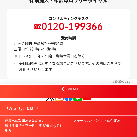
保険加入・相談専用フリーダイヤル
コンサルティングデスク
0120-199366
受付時間
月～金曜日:午前9時～午後6時
土曜日:午前9時～午後5時
日・祝日、年末年始、臨時休業日を除く
受付時間等は変更になる場合がございます。その際は
こちら
で
お知らせいたします。
V戦-25-1076
オフィシャルSNS
MENU
はじめての方
Vitality会員の方
資料請求
お問合せ
「Vitality」とは
Vitalityスマート
お申込み
Vitality体験版
お申込み
健康への取組みを始める、
ステータス・ポイントの仕組み
続ける気持ちを一押しするVitalityの仕
組み