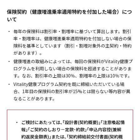
保険契約（健康増進乗率適用特約を付加した場合）につ
いて
毎年の保険料は割引率・割増率に基づいて算出します。割引
率・割増率は、健康増進乗率適用特約を付加しない場合の保
険料を基準としています（割引・割増対象外の主契約・特約
があります）。
健康増進の取組みによっては、毎回の保険料がVitality健康プ
ログラムを利用しない場合の保険料を超過することがありま
す。なお、割引率の上限は30％、割増率の上限は10％です。
Vitality健康プログラム契約を既に締結いただいている場
合、1年目の保険料の割引率が15%とは限らない等内容が異
なることがあります。
ご検討にあたっては､｢設計書(契約概要)｣｢注意喚起情
報｣｢ご契約のしおり－定款･約款｣｢申込内容控(兼解
約返戻金額表)｣または､｢契約締結前交付書面(契約概