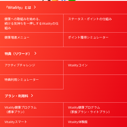
はじめての方
Vitality会員の方
資料請求
お問合せ
「Vitality」とは
Vitalityスマート
お申込み
Vitality体験版
お申込み
健康への取組みを始める、
ステータス・ポイントの仕組み
続ける気持ちを一押しするVitalityの仕
組み
健康増進メニュー
ポイント獲得シミュレーター
特典（リワード）
アクティブチャレンジ
Vitalityコイン
特典利用シミュレーター
プラン・利用料
Vitality健康プログラム
Vitality健康プログラム
（標準プラン）
（家族プラン・ライトプラン）
Vitalityスマート
Vitality体験版