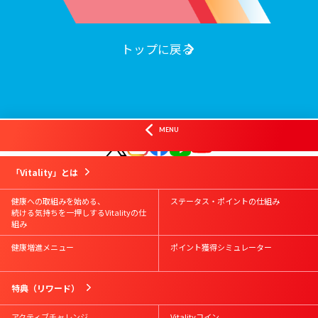
トップに戻る
オフィシャルSNS
MENU
はじめての方
Vitality会員の方
資料請求
お問合せ
「Vitality」とは
Vitalityスマート
お申込み
Vitality体験版
お申込み
健康への取組みを始める、
ステータス・ポイントの仕組み
続ける気持ちを一押しするVitalityの仕
組み
健康増進メニュー
ポイント獲得シミュレーター
特典（リワード）
アクティブチャレンジ
Vitalityコイン