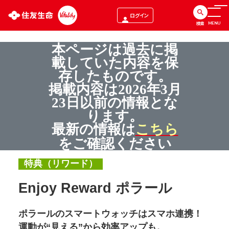
ログイン
検索
MENU
本ページは過去に掲
載していた内容を保
存したものです。
掲載内容は
2026
年
3
月
23
日以前の情報とな
ります。
最新の情報は
こちら
をご確認ください
特典（リワード）
Enjoy Reward ポラール
ポラールのスマートウォッチはスマホ連携！
運動が“見える”から効率アップも。