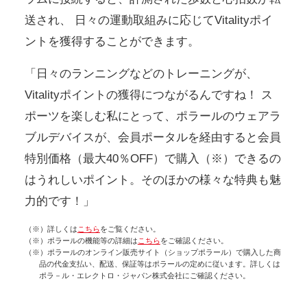
送され、
日々の運動取組みに応じてVitalityポイ
ントを獲得することができます。
「日々のランニングなどのトレーニングが、
Vitalityポイントの獲得につながるんですね！
ス
ポーツを楽しむ私にとって、ポラールのウェアラ
ブルデバイスが、会員ポータルを経由すると会員
特別価格（最大40％OFF）で購入（※）できるの
はうれしいポイント。そのほかの様々な特典も魅
力的です！」
（※）詳しくは
こちら
をご覧ください。
（※）ポラールの機能等の詳細は
こちら
をご確認ください。
（※）ポラールのオンライン販売サイト（ショップポラール）で購入した商
品の代金支払い、配送、保証等はポラールの定めに従います。詳しくは
ポラ－ル・エレクトロ・ジャパン株式会社にご確認ください。