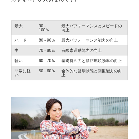
最大
90 ‐
最大パフォーマンスとスピードの
100％
向上
ハード
80 ‐ 90％
最大パフォーマンス能力の向上
中
70 ‐ 80％
有酸素運動能力の向上
軽い
60 ‐ 70％
基礎持久力と脂肪燃焼効率の向上
非常に軽
50 ‐ 60％
全体的な健康状態と回復能力の向
い
上