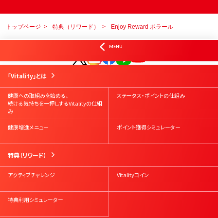
トップページ
特典（リワード）
Enjoy Reward ポラール
オフィシャルSNS
MENU
はじめての方
Vitality会員の方
資料請求
お問合せ
「Vitality」とは
Vitalityスマート
お申込み
Vitality体験版
お申込み
健康への取組みを始める、
ステータス・ポイントの仕組み
続ける気持ちを一押しするVitalityの仕組
み
健康増進メニュー
ポイント獲得シミュレーター
特典（リワード）
アクティブチャレンジ
Vitalityコイン
特典利用シミュレーター