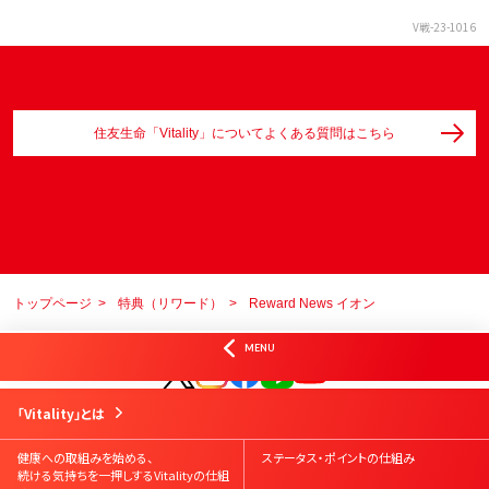
V戦-23-1016
住友生命「Vitality」についてよくある質問はこちら
トップページ
特典（リワード）
Reward News イオン
オフィシャルSNS
MENU
はじめての方
Vitality会員の方
資料請求
お問合せ
「Vitality」とは
Vitalityスマート
お申込み
Vitality体験版
お申込み
健康への取組みを始める、
ステータス・ポイントの仕組み
続ける気持ちを一押しするVitalityの仕組