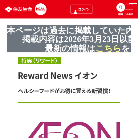
ログイン
検索
MENU
本ページは過去に掲載していた内
掲載内容は
2026
年
3
月
23
日以前
最新の情報は
こちら
を
特典（リワード）
Reward News イオン
ヘルシーフードがお得に買える新習慣！