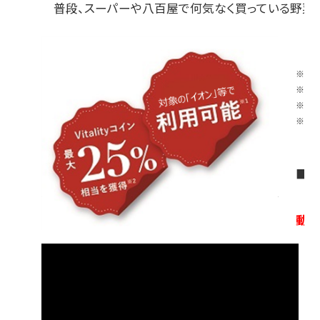
普段、スーパーや八百屋で何気なく買っている野菜や果
新型
※１ 
※２ 
※３ 
※４ 
■V
動画