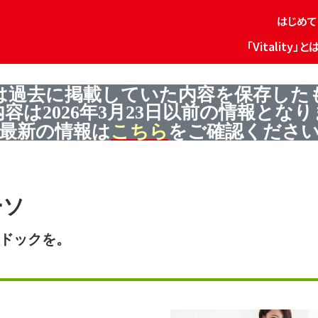
はじめて
「Vitality」と
は過去に掲載していた内容を保存した
内容は
2026
年
3
月
23
日以前の情報となり
最新の情報は
こちら
をご確認くださ
ーソ
ドックを。