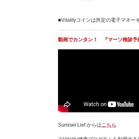
■Vitalityコインは所定の電子
動画でカンタン！ 『マーソ検診予
Sumisei Lief からは
こちら