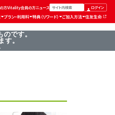
の方
Vitality会員の方
ニュース
ログイン
は
プラン・利用料
特典（リワード）
ご加入方法
住友生命
ものです。
ます。
い