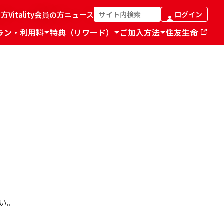
の方
Vitality会員の方
ニュース
ログイン
ラン・利用料
特典（リワード）
ご加入方法
住友生命
い。