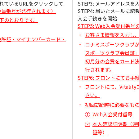
されているURLをクリックして
STEP3: メールアドレスを
会員番号が発行されます）
STEP4: 届いたメールに
入会手続きを開始
以下のとおりです。
STEP5: Web入会受付番号
お客さま情報を入力し
免許証・マイナンバーカード・
コナミスポーツクラブ
スポーツクラブ会員証
初月分の会費をカード決
行されます。
STEP6: フロントにてお手
フロントにて、Vital
さい。
初回訪問時に必要なも
Web入会受付番号
本人確認証明書（運
証等）