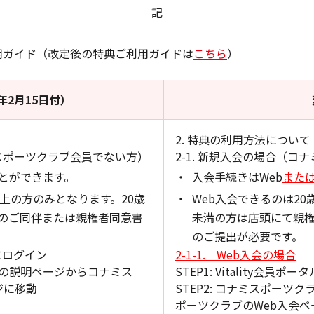
記
用ガイド（改定後の特典ご利用ガイドは
こちら
）
年2月15日付）
2. 特典の利用方法について
ミスポーツクラブ会員でない方）
2-1. 新規入会の場合（
ことができます。
入会手続きはWeb
また
以上の方のみとなります。20歳
Web入会できるのは20
のご同伴または親権者同意書
未満の方は店頭にて親
のご提出が必要です。
タルにログイン
2-1-1. Web入会の場合
ラブの説明ページからコナミス
STEP1: Vitality会員
ジに移動
STEP2: コナミスポーツ
ポーツクラブのWeb入会ペ