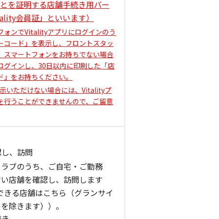
あることを証明する店舗手続き用バー
ality会員証」といいます）
ンでVitalityアプリにログインのう
ーコード」を表示し、フロントスタッ
。スマートフォンをお持ちでない場合
ログインし、30日以内に印刷した「店
ド」をお持ちください。
ご提示いただけない場合には、Vitalityプ
を行うことができませんので、ご留意
確認し、訪問
クラブのうち、ご自宅・ご勤務
すい店舗を確認し、訪問します
に入会できる店舗はこちら（グランサイ
ルを除きます））。
続き