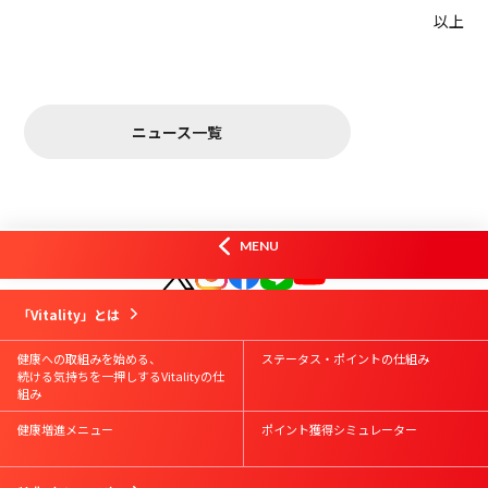
以上
ニュース一覧
オフィシャルSNS
MENU
はじめての方
Vitality会員の方
資料請求
お問合せ
「Vitality」とは
Vitalityスマート
お申込み
Vitality体験版
お申込み
健康への取組みを始める、
ステータス・ポイントの仕組み
続ける気持ちを一押しするVitalityの仕
組み
健康増進メニュー
ポイント獲得シミュレーター