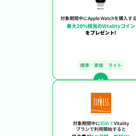
対象期間中に
Apple Watchを購入す
最大20％相当の
Vitalityコイン
を
プレゼント!
標準
家族
ライト
対象期間中に
初めて
Vitality
プランで利用開始すると