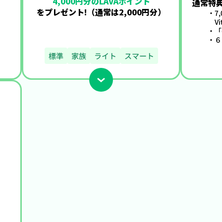
4,000円分のLAVAポイント
通常特
をプレゼント!
（通常は2,000円分）
・7,
V
・「
・６
標準
家族
ライト
スマート
、
と