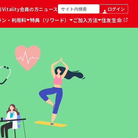
方
Vitality会員の方
ニュース
ログイン
ラン・利用料
特典（リワード）
ご加入方法
住友生命