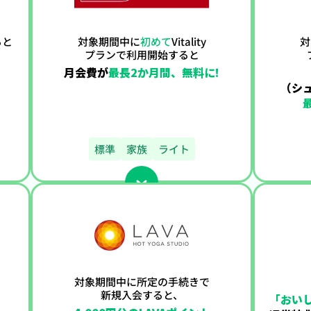
ると
対象期間中に
初めて
Vitality
対
プランで利用開始すると
月会費が
最長2か月間、無料に!
（シ
標準
家族
ライト
対象期間中に所定の
手続きで
新規入会すると、
「おい