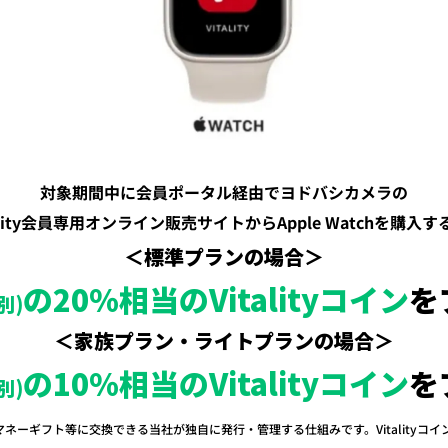
対象期間中に会員ポータル経由でヨドバシカメラの
tality会員専用オンライン販売サイトからApple Watchを購入す
＜標準プランの場合＞
の20％相当のVitalityコイン
を
別)
＜家族プラン・ライトプランの場合＞
の10％相当のVitalityコイン
を
別)
電子マネーギフト等に交換できる当社が独自に発行・管理する仕組みです。Vitalityコ