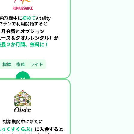
象期間中に
初めて
Vitality
プランで利用開始すると
月会費とオプション
ューズ＆
タオルレンタル）が
最長２か月間、無料に！
標準
家族
ライト
対象期間中に新たに
しっくすくらぶ」
に
入会すると