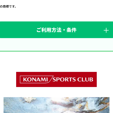
nc.の商標です。
対象期間
ご利用方法・条件
特典の提供は終了いたしました。
対象プラン
標準
プラン
家族
プラン
ライト
プラン
アクティブチャレンジ Apple Watch
期間限定特典の利用・獲得方法