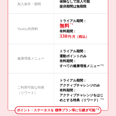
保険なしで加入可能
加入条件・期間
提供期間は無期限
トライアル期間：
＊1
無料
Vitality利用料
有料期間：
330
円/月（税込）
トライアル期間：
運動ポイントのみ
健康増進メニュー
有料期間：
＊2
すべての健康増進メニュー
トライアル期間：
アクティブチャレンジのみ
ご利用可能な特典
有料期間：
（リワード）
アクティブチャレンジをはじ
＊3
めとする特典（リワード）
＊4
ポイント・ステータスを
標準プラン等に引継ぎ可能