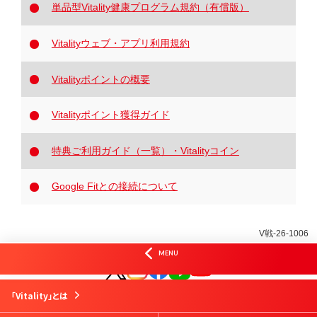
単品型Vitality健康プログラム規約（有償版）
Vitalityウェブ・アプリ利用規約
Vitalityポイントの概要
Vitalityポイント獲得ガイド
特典ご利⽤ガイド（⼀覧）・Vitalityコイン
Google Fitとの接続について
V戦-26-1006
オフィシャルSNS
MENU
はじめての方
Vitality会員の方
資料請求
お問合せ
「Vitality」とは
Vitalityスマート
お申込み
Vitality体験版
お申込み